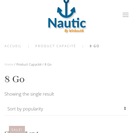
Skip
to
main
content
ACCUEIL
PRODUCT CAPACITÉ
8 GO
Home
/ Product Capacité / 8 Go
8 Go
Showing the single result
SALE!