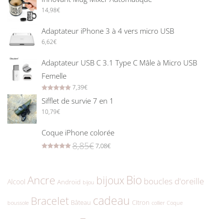
14,98
€
Adaptateur iPhone 3 à 4 vers micro USB
6,62
€
Adaptateur USB C 3.1 Type C Mâle à Micro USB
Femelle
7,39
€
Rated
5.00
out of 5
Sifflet de survie 7 en 1
10,79
€
Coque iPhone colorée
8,85
€
7,08
€
Rated
5.00
out of 5
Bio
Ancre
bijoux
boucles d'oreille
Alcool
Android
bijou
cadeau
Bracelet
Bâteau
CItron
boussole
collier
Coque