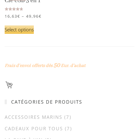
Clé USB 3 en 1
Rated
4.79
out of 5
16,63
€
–
49,96
€
Select options
50
Frais d’envoi offerts dès
Eur. d’achat
CATÉGORIES DE PRODUITS
ACCESSOIRES MARINS
(7)
CADEAUX POUR TOUS
(7)