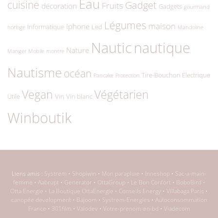
Eau
cuisine
Gadget
Fruits
décoration
Gadgets
gourmand
Légumes
maison
Iphone
Informatique
Led
horloge
Mandoline
Nautic
nautique
Nature
Manger
Mobile
montre
Nautisme
océan
Tire-Bouchon Electrique
Pancake
Protection
Végétarien
Vegan
Utile
Vin
Vin blanc
Winboutik
Liens amis :
Systrem
•
Shopiwin
•
Mon parapluie
•
Inneshop
•
Sac-a-main-
femme
•
Aabrupt
•
Generator
•
OttaGroup
•
Le Bon Confort
•
BoboBird
•
Otta Energie
•
La Boutique OttaEnergie
•
Conseils Energy
•
Villabaga Paris
•
canopée development
•
Bajoom
•
Systrem-Energies
•
Autoconsommation
France
•
301film
•
Valodev
•
Votre-prenom-en-bd
•
Viadecom