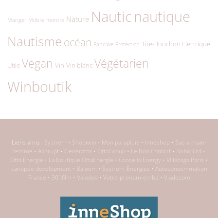
Nautic
nautique
Nature
Manger
Mobile
montre
Nautisme
océan
Tire-Bouchon Electrique
Pancake
Protection
Végétarien
Vegan
Utile
Vin
Vin blanc
Winboutik
Liens amis :
Systrem
•
Shopiwin
•
Mon parapluie
•
Inneshop
•
Sac-a-main-
femme
•
Aabrupt
•
Generator
•
OttaGroup
•
Le Bon Confort
•
BoboBird
•
Otta Energie
•
La Boutique OttaEnergie
•
Conseils Energy
•
Villabaga Paris
•
canopée development
•
Bajoom
•
Systrem-Energies
•
Autoconsommation
France
•
301film
•
Valodev
•
Votre-prenom-en-bd
•
Viadecom