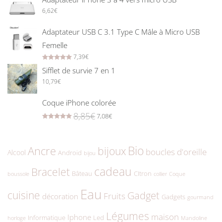
6,62
€
Adaptateur USB C 3.1 Type C Mâle à Micro USB
Femelle
7,39
€
Rated
5.00
out of 5
Sifflet de survie 7 en 1
10,79
€
Coque iPhone colorée
8,85
€
7,08
€
Rated
5.00
out of 5
Bio
Ancre
bijoux
boucles d'oreille
Alcool
Android
bijou
cadeau
Bracelet
Bâteau
CItron
boussole
collier
Coque
Eau
cuisine
Gadget
Fruits
décoration
Gadgets
gourmand
Légumes
maison
Iphone
Informatique
Led
horloge
Mandoline