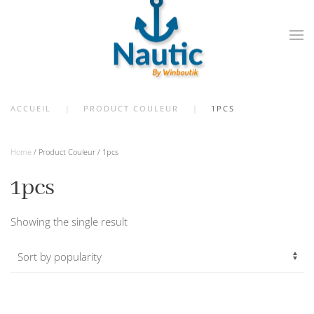
Skip
to
main
content
ACCUEIL
PRODUCT COULEUR
1PCS
Home
/ Product Couleur / 1pcs
1pcs
Showing the single result