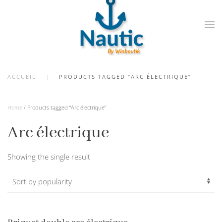
Skip
to
main
content
ACCUEIL
PRODUCTS TAGGED “ARC ÉLECTRIQUE”
Home
/ Products tagged “Arc électrique”
Arc électrique
Showing the single result