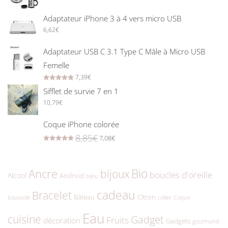
Adaptateur iPhone 3 à 4 vers micro USB
6,62
€
Adaptateur USB C 3.1 Type C Mâle à Micro USB
Femelle
7,39
€
Rated
5.00
out of 5
Sifflet de survie 7 en 1
10,79
€
Coque iPhone colorée
8,85
€
7,08
€
Rated
5.00
out of 5
Bio
Ancre
bijoux
boucles d'oreille
Alcool
Android
bijou
cadeau
Bracelet
Bâteau
CItron
boussole
collier
Coque
Eau
cuisine
Gadget
Fruits
décoration
Gadgets
gourmand