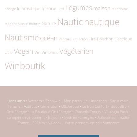
Légumes
maison
Iphone
Informatique
Led
horloge
Mandoline
Nautic
nautique
Nature
Manger
Mobile
montre
Nautisme
océan
Tire-Bouchon Electrique
Pancake
Protection
Végétarien
Vegan
Utile
Vin
Vin blanc
Winboutik
Liens amis :
Systrem
•
Shopiwin
•
Mon parapluie
•
Inneshop
•
Sac-a-main-
femme
•
Aabrupt
•
Generator
•
OttaGroup
•
Le Bon Confort
•
BoboBird
•
Otta Energie
•
La Boutique OttaEnergie
•
Conseils Energy
•
Villabaga Paris
•
canopée development
•
Bajoom
•
Systrem-Energies
•
Autoconsommation
France
•
301film
•
Valodev
•
Votre-prenom-en-bd
•
Viadecom