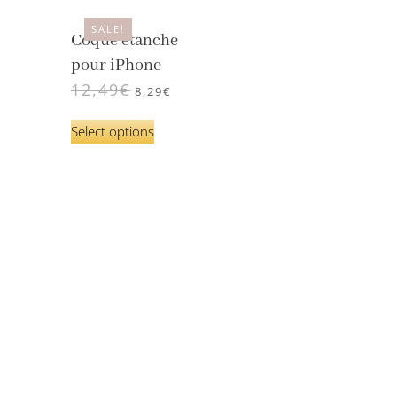
SALE!
Coque étanche
pour iPhone
12,49
€
8,29
€
Select options