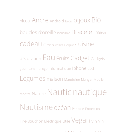
Bio
Ancre
bijoux
Alcool
Android
bijou
Bracelet
boucles d'oreille
Bâteau
boussole
cadeau
cuisine
CItron
collier
Coque
Eau
Gadget
Fruits
décoration
Gadgets
Iphone
Informatique
Led
gourmand
horloge
Légumes
maison
Mandoline
Manger
Mobile
Nautic
nautique
Nature
montre
Nautisme
océan
Pancake
Protection
Vegan
Tire-Bouchon Electrique
Utile
Vin
Vin