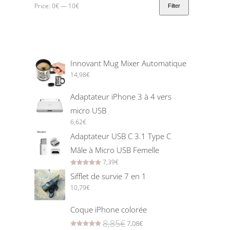
Price:
0€
—
10€
Filter
Innovant Mug Mixer Automatique
14,98
€
Adaptateur iPhone 3 à 4 vers
micro USB
6,62
€
Adaptateur USB C 3.1 Type C
Mâle à Micro USB Femelle
7,39
€
Rated
5.00
out of 5
Sifflet de survie 7 en 1
10,79
€
Coque iPhone colorée
8,85
€
7,08
€
Rated
5.00
out of 5