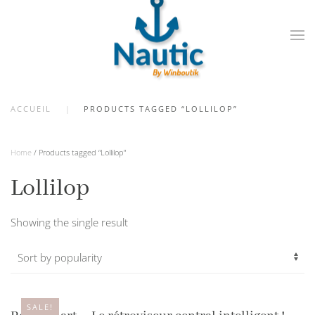
Skip
to
main
content
ACCUEIL
PRODUCTS TAGGED “LOLLILOP”
Home
/ Products tagged “Lollilop”
Lollilop
Showing the single result
SALE!