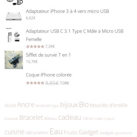
Adaptateur iPhone 3 à 4 vers micro USB
6,62
€
Adaptateur USB C 3.1 Type C Mâle à Micro USB
Femelle
7,39
€
Rated
5.00
out of 5
Sifflet de survie 7 en 1
10,79
€
Coque iPhone colorée
8,85
€
7,08
€
Rated
5.00
out of 5
Bio
Ancre
bijoux
boucles d'oreille
Alcool
Android
bijou
cadeau
Bracelet
Bâteau
CItron
boussole
collier
Coque
Eau
cuisine
Gadget
Fruits
décoration
Gadgets
gourmand