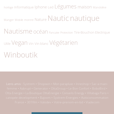
Légumes
maison
Iphone
Informatique
Led
horloge
Mandoline
Nautic
nautique
Nature
Manger
Mobile
montre
Nautisme
océan
Tire-Bouchon Electrique
Pancake
Protection
Végétarien
Vegan
Utile
Vin
Vin blanc
Winboutik
Liens amis :
Systrem
•
Shopiwin
•
Mon parapluie
•
Inneshop
•
Sac-a-main-
femme
•
Aabrupt
•
Generator
•
OttaGroup
•
Le Bon Confort
•
BoboBird
•
Otta Energie
•
La Boutique OttaEnergie
•
Conseils Energy
•
Villabaga Paris
•
canopée development
•
Bajoom
•
Systrem-Energies
•
Autoconsommation
France
•
301film
•
Valodev
•
Votre-prenom-en-bd
•
Viadecom