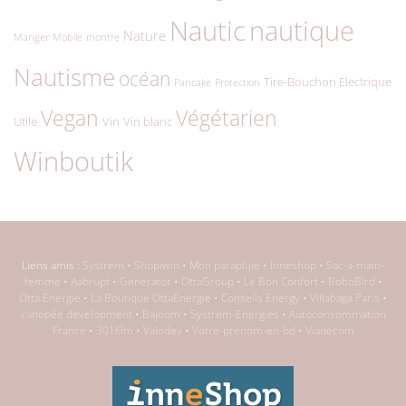
Nautic
nautique
Nature
Manger
Mobile
montre
Nautisme
océan
Tire-Bouchon Electrique
Pancake
Protection
Végétarien
Vegan
Utile
Vin
Vin blanc
Winboutik
Liens amis :
Systrem
•
Shopiwin
•
Mon parapluie
•
Inneshop
•
Sac-a-main-
femme
•
Aabrupt
•
Generator
•
OttaGroup
•
Le Bon Confort
•
BoboBird
•
Otta Energie
•
La Boutique OttaEnergie
•
Conseils Energy
•
Villabaga Paris
•
canopée development
•
Bajoom
•
Systrem-Energies
•
Autoconsommation
France
•
301film
•
Valodev
•
Votre-prenom-en-bd
•
Viadecom