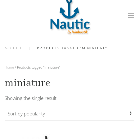
Skip
to
main
content
ACCUEIL
PRODUCTS TAGGED “MINIATURE”
Home
/ Products tagged “miniature”
miniature
Showing the single result