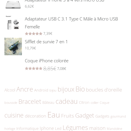
6,62
€
Adaptateur USB C 3.1 Type C Mâle à Micro USB
Femelle
7,39
€
Rated
5.00
out of 5
Sifflet de survie 7 en 1
10,79
€
Coque iPhone colorée
8,85
€
7,08
€
Rated
5.00
out of 5
Bio
Ancre
bijoux
boucles d'oreille
Alcool
Android
bijou
cadeau
Bracelet
Bâteau
CItron
boussole
collier
Coque
Eau
cuisine
Gadget
Fruits
décoration
Gadgets
gourmand
Légumes
maison
Iphone
Informatique
Led
horloge
Mandoline