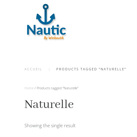
Skip
to
main
content
ACCUEIL
PRODUCTS TAGGED “NATURELLE”
Home
/ Products tagged “Naturelle”
Naturelle
Showing the single result