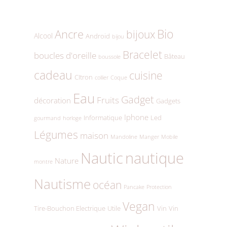
Bio
Ancre
bijoux
Alcool
Android
bijou
Bracelet
boucles d'oreille
Bâteau
boussole
cadeau
cuisine
CItron
collier
Coque
Eau
Gadget
Fruits
décoration
Gadgets
Iphone
Informatique
Led
gourmand
horloge
Légumes
maison
Mandoline
Manger
Mobile
Nautic
nautique
Nature
montre
Nautisme
océan
Pancake
Protection
Vegan
Tire-Bouchon Electrique
Utile
Vin
Vin