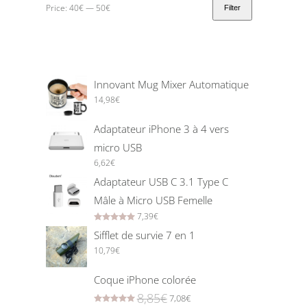
Price:
40€
—
50€
Filter
Innovant Mug Mixer Automatique
14,98
€
Adaptateur iPhone 3 à 4 vers
micro USB
6,62
€
Adaptateur USB C 3.1 Type C
Mâle à Micro USB Femelle
7,39
€
Rated
5.00
out of 5
Sifflet de survie 7 en 1
10,79
€
Coque iPhone colorée
8,85
€
7,08
€
Rated
5.00
out of 5