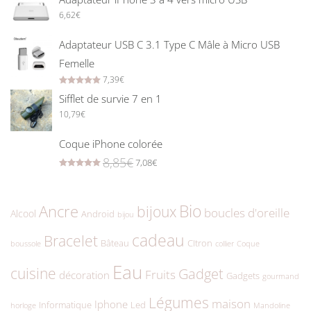
6,62
€
Adaptateur USB C 3.1 Type C Mâle à Micro USB
Femelle
7,39
€
Rated
5.00
out of 5
Sifflet de survie 7 en 1
10,79
€
Coque iPhone colorée
8,85
€
7,08
€
Rated
5.00
out of 5
Bio
Ancre
bijoux
boucles d'oreille
Alcool
Android
bijou
cadeau
Bracelet
Bâteau
CItron
boussole
collier
Coque
Eau
cuisine
Gadget
Fruits
décoration
Gadgets
gourmand
Légumes
maison
Iphone
Informatique
Led
horloge
Mandoline