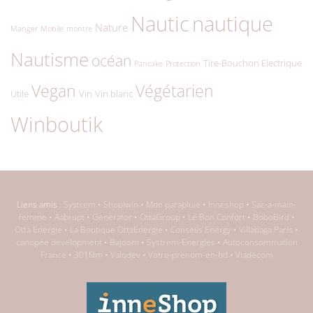
Nautic
nautique
Nature
Manger
Mobile
montre
Nautisme
océan
Tire-Bouchon Electrique
Pancake
Protection
Végétarien
Vegan
Utile
Vin
Vin blanc
Winboutik
Liens amis :
Systrem
•
Shopiwin
•
Mon parapluie
•
Inneshop
•
Sac-a-main-
femme
•
Aabrupt
•
Generator
•
OttaGroup
•
Le Bon Confort
•
BoboBird
•
Otta Energie
•
La Boutique OttaEnergie
•
Conseils Energy
•
Villabaga Paris
•
canopée development
•
Bajoom
•
Systrem-Energies
•
Autoconsommation
France
•
301film
•
Valodev
•
Votre-prenom-en-bd
•
Viadecom