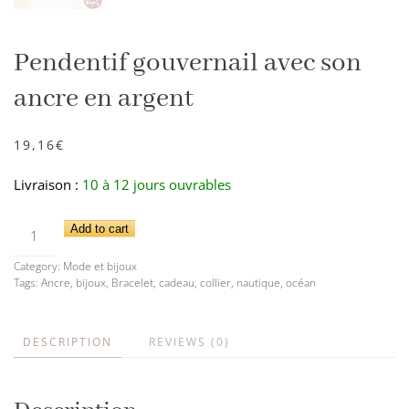
Pendentif gouvernail avec son
ancre en argent
19,16
€
Livraison :
10 à 12 jours ouvrables
Pendentif
Add to cart
gouvernail
Category:
Mode et bijoux
avec
Tags:
Ancre
,
bijoux
,
Bracelet
,
cadeau
,
collier
,
nautique
,
océan
son
ancre
DESCRIPTION
REVIEWS (0)
en
argent
quantity