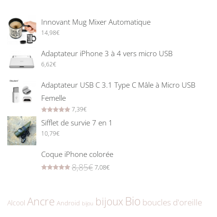
Innovant Mug Mixer Automatique
14,98
€
Adaptateur iPhone 3 à 4 vers micro USB
6,62
€
Adaptateur USB C 3.1 Type C Mâle à Micro USB
Femelle
7,39
€
Rated
5.00
out of 5
Sifflet de survie 7 en 1
10,79
€
Coque iPhone colorée
8,85
€
7,08
€
Rated
5.00
out of 5
Bio
Ancre
bijoux
boucles d'oreille
Alcool
Android
bijou