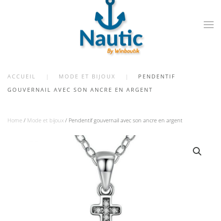
Skip
to
main
content
ACCUEIL
MODE ET BIJOUX
PENDENTIF
GOUVERNAIL AVEC SON ANCRE EN ARGENT
Home
/
Mode et bijoux
/ Pendentif gouvernail avec son ancre en argent