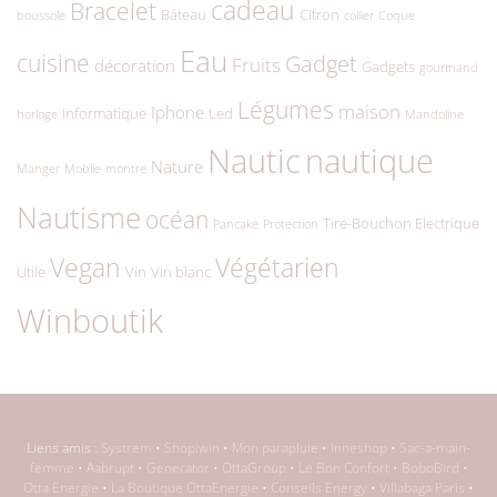
cadeau
Bracelet
Bâteau
CItron
boussole
collier
Coque
Eau
cuisine
Gadget
Fruits
décoration
Gadgets
gourmand
Légumes
maison
Iphone
Informatique
Led
horloge
Mandoline
Nautic
nautique
Nature
Manger
Mobile
montre
Nautisme
océan
Tire-Bouchon Electrique
Pancake
Protection
Végétarien
Vegan
Utile
Vin
Vin blanc
Winboutik
Liens amis :
Systrem
•
Shopiwin
•
Mon parapluie
•
Inneshop
•
Sac-a-main-
femme
•
Aabrupt
•
Generator
•
OttaGroup
•
Le Bon Confort
•
BoboBird
•
Otta Energie
•
La Boutique OttaEnergie
•
Conseils Energy
•
Villabaga Paris
•