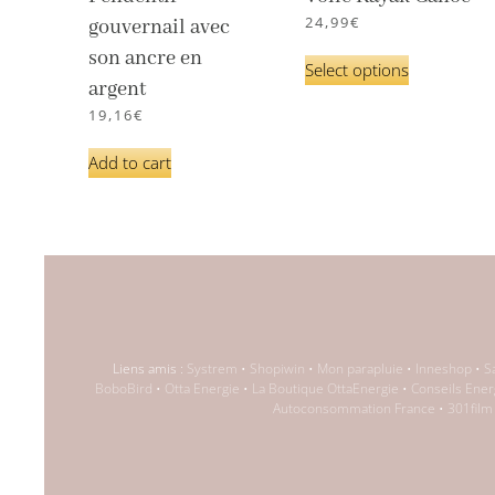
24,99
€
gouvernail avec
son ancre en
Select options
argent
19,16
€
Add to cart
Liens amis :
Systrem
•
Shopiwin
•
Mon parapluie
•
Inneshop
•
S
BoboBird
•
Otta Energie
•
La Boutique OttaEnergie
•
Conseils Ener
Autoconsommation France
•
301film