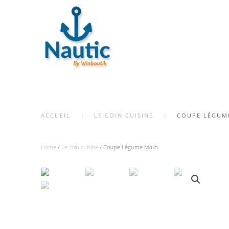
Skip
to
main
content
ACCUEIL
LE COIN CUISINE
COUPE LÉGUM
Home
/
Le coin cuisine
/ Coupe Légume Malin