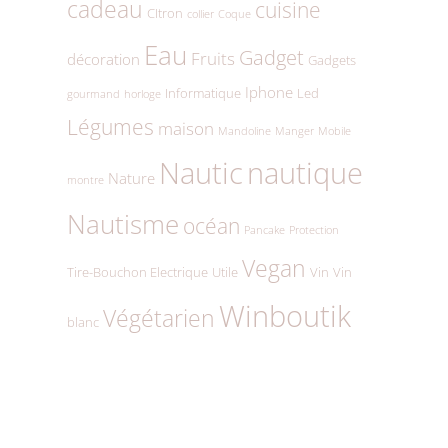
cadeau
cuisine
CItron
collier
Coque
Eau
Gadget
Fruits
décoration
Gadgets
Iphone
Informatique
Led
gourmand
horloge
Légumes
maison
Mandoline
Manger
Mobile
Nautic
nautique
Nature
montre
Nautisme
océan
Pancake
Protection
Vegan
Tire-Bouchon Electrique
Utile
Vin
Vin
Winboutik
Végétarien
blanc