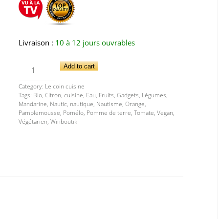
Livraison :
10 à 12 jours ouvrables
Coupe
Add to cart
Légume
Category:
Le coin cuisine
Malin
Tags:
Bio
,
CItron
,
cuisine
,
Eau
,
Fruits
,
Gadgets
,
Légumes
,
quantity
Mandarine
,
Nautic
,
nautique
,
Nautisme
,
Orange
,
Pamplemousse
,
Pomélo
,
Pomme de terre
,
Tomate
,
Vegan
,
Végétarien
,
Winboutik