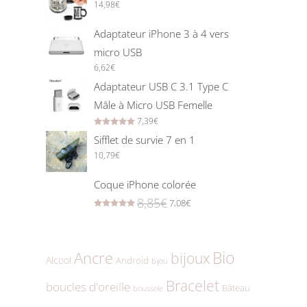
14,98
€
Adaptateur iPhone 3 à 4 vers
micro USB
6,62
€
Adaptateur USB C 3.1 Type C
Mâle à Micro USB Femelle
7,39
€
Rated
5.00
out of 5
Sifflet de survie 7 en 1
10,79
€
Coque iPhone colorée
8,85
€
7,08
€
Rated
5.00
out of 5
Bio
Ancre
bijoux
Alcool
Android
bijou
Bracelet
boucles d'oreille
Bâteau
boussole