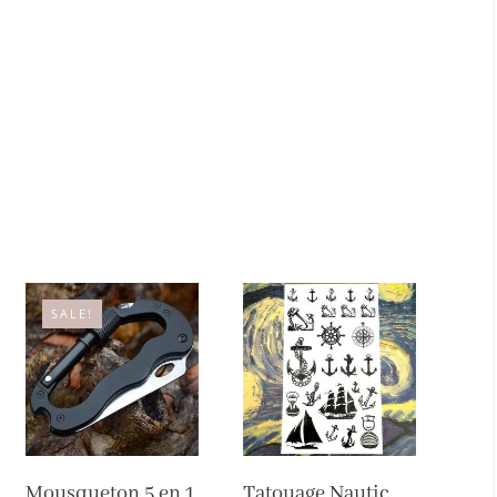
SALE!
Mousqueton 5 en 1
Tatouage Nautic