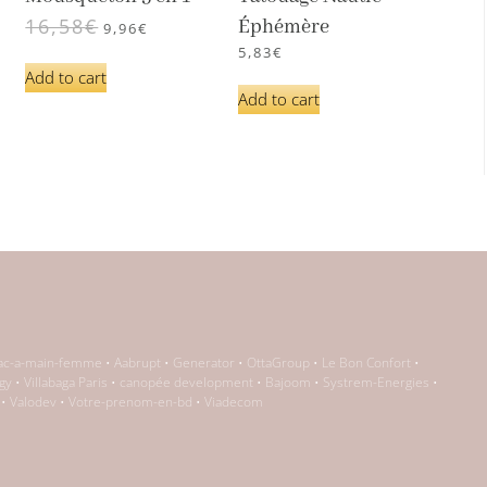
16,58
€
Éphémère
9,96
€
5,83
€
Add to cart
Add to cart
ac-a-main-femme
•
Aabrupt
•
Generator
•
OttaGroup
•
Le Bon Confort
•
gy
•
Villabaga Paris
•
canopée development
•
Bajoom
•
Systrem-Energies
•
•
Valodev
•
Votre-prenom-en-bd
•
Viadecom